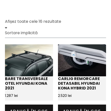
Afișez toate cele 16 rezultate
BARE TRANSVERSALE
CARLIG REMORCARE
OTEL HYUNDAI KONA
DETASABIL HYUNDAI
2021
KONA HYBRID 2021
1.287
lei
2.520
lei