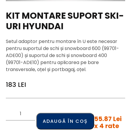
KIT MONTARE SUPORT SKI-
URI HYUNDAI
Setul adaptor pentru montare în U este necesar
pentru suportul de schi și snowboard 600 (99701-
ADE00) și suportul de schi și snowboard 400
(99701-ADE10) pentru aplicarea pe bare
transversale, oțel și portbagaj, oțel.
183
LEI
55.87 Lei
ADAUGĂ ÎN COȘ
x 4 rate