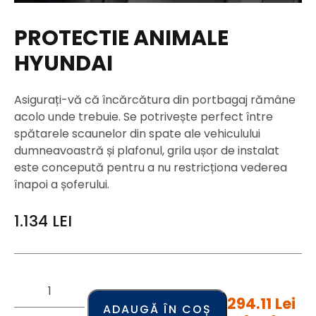
PROTECTIE ANIMALE
HYUNDAI
Asigurați-vă că încărcătura din portbagaj rămâne
acolo unde trebuie. Se potrivește perfect între
spătarele scaunelor din spate ale vehiculului
dumneavoastră și plafonul, grila ușor de instalat
este concepută pentru a nu restricționa vederea
înapoi a șoferului.
1.134
LEI
294.11 Lei
ADAUGĂ ÎN COȘ