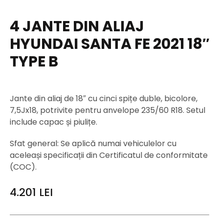
4 JANTE DIN ALIAJ
HYUNDAI SANTA FE 2021 18″
TYPE B
Jante din aliaj de 18″ cu cinci spițe duble, bicolore,
7,5Jx18, potrivite pentru anvelope 235/60 R18. Setul
include capac și piulițe.
Sfat general: Se aplică numai vehiculelor cu
aceleași specificații din Certificatul de conformitate
(COC).
4.201
LEI