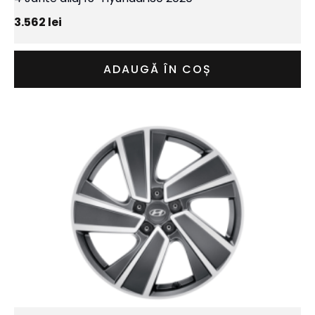
3.562
lei
ADAUGĂ ÎN COȘ