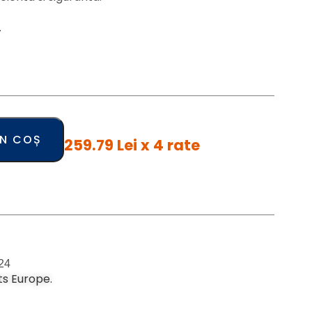
.
ÎN COȘ
259.79 Lei x 4 rate
24
ts Europe.