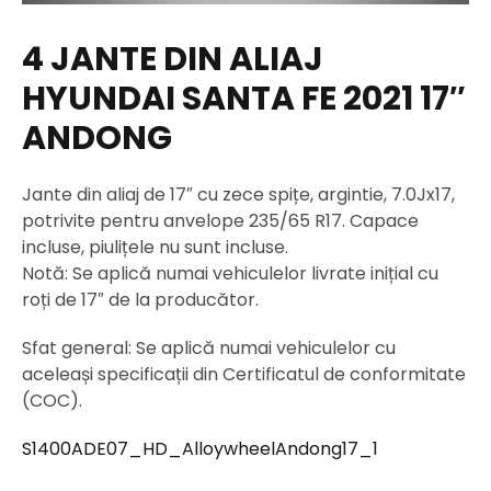
4 JANTE DIN ALIAJ
HYUNDAI SANTA FE 2021 17″
ANDONG
Jante din aliaj de 17″ cu zece spițe, argintie, 7.0Jx17,
potrivite pentru anvelope 235/65 R17. Capace
incluse, piulițele nu sunt incluse.
Notă: Se aplică numai vehiculelor livrate inițial cu
roți de 17″ de la producător.
Sfat general: Se aplică numai vehiculelor cu
aceleași specificații din Certificatul de conformitate
(COC).
S1400ADE07_HD_AlloywheelAndong17_1