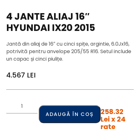
4 JANTE ALIAJ 16″
HYUNDAI IX20 2015
Jantă din aliaj de 16″ cu cinci spițe, argintie, 6.0Jx16,
potrivită pentru anvelope 205/55 R16. Setul include
un capac și cinci piulițe.
4.567
LEI
258.32
ADAUGĂ ÎN COȘ
Lei x 24
rate