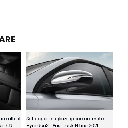
LARE
are alb al
Set capace oglinzi optice cromate
back N
Hyundai i30 Fastback N Line 2021