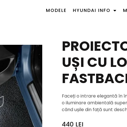
MODELE
HYUNDAI INFO
M
PROIECTO
UȘI CU L
FASTBACK
Faceți o intrare elegantă în î
o iluminare ambientală superbă
când ușile din față sunt deschi
440
LEI