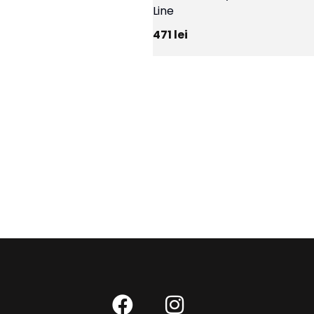
Line
471
lei