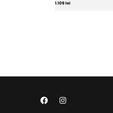
1.109
lei