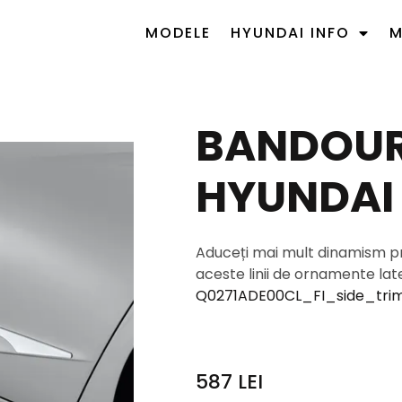
MODELE
HYUNDAI INFO
M
BANDOURI
HYUNDAI 
Aduceți mai mult dinamism pre
aceste linii de ornamente later
Q0271ADE00CL_FI_side_trim
587
LEI