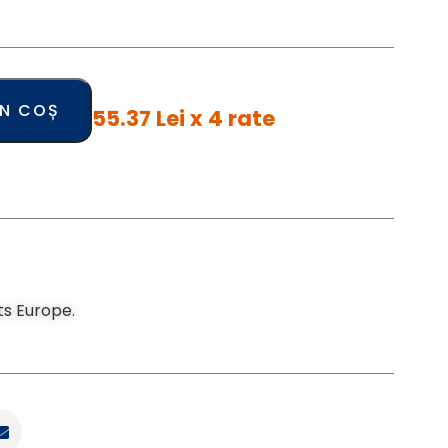
ÎN COȘ
55.37 Lei x 4 rate
ts Europe.