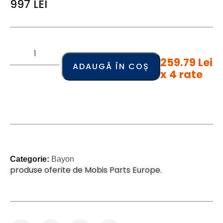
997
LEI
259.79 Lei
ADAUGĂ ÎN COȘ
x 4 rate
Categorie:
Bayon
produse oferite de Mobis Parts Europe.