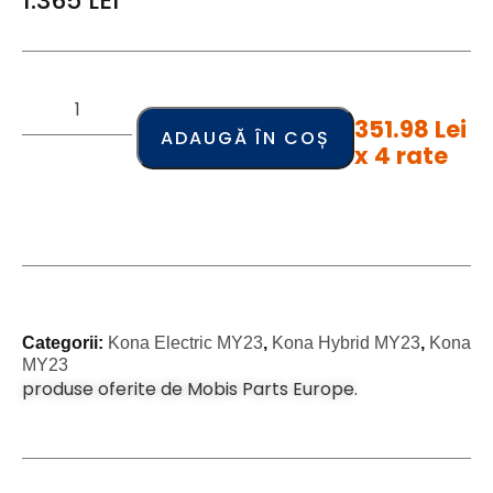
1.365
LEI
351.98 Lei
ADAUGĂ ÎN COȘ
x 4 rate
Categorii:
Kona Electric MY23
,
Kona Hybrid MY23
,
Kona
MY23
produse oferite de Mobis Parts Europe.