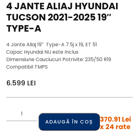
4 JANTE ALIAJ HYUNDAI
TUCSON 2021-2025 19″
TYPE-A
4 Jante Aliaj 19″ Type-A 7.5j x 19, ET 51
Capac Hyundai NU este Inclus
Dimensiune Cauciucuri Potrivite: 235/50 R19
Compatibil TMPS
6.599
LEI
370.91 Lei
ADAUGĂ ÎN COȘ
x 24 rate