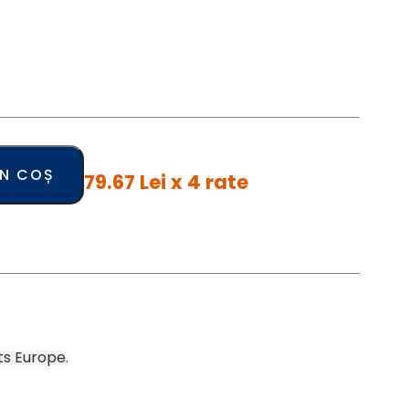
ÎN COȘ
79.67 Lei x 4 rate
ts Europe.