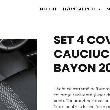
MODELE
HYUNDAI INFO
M
SET 4 C
CAUCIUC
BAYON 20
Oricât de extremă ar fi vrem
covorașe rezistente și ușor 
pantofilor umezi, noroiosi sau
fixare pentru a le ține ferm pe