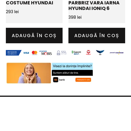
COSTUME HYUNDAI
PARBRIZ VARA IARNA
HYUNDAI IONIQ 6
293
lei
398
lei
ADAUGĂ ÎN COȘ
ADAUGĂ ÎN COȘ
OFFICE@HYUNDAITGV.RO
TELEFON:
0372 228 877