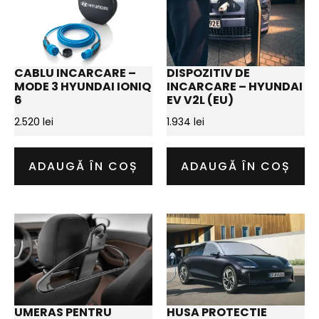
CABLU INCARCARE –
DISPOZITIV DE
MODE 3 HYUNDAI IONIQ
INCARCARE – HYUNDAI
6
EV V2L (EU)
2.520
lei
1.934
lei
ADAUGĂ ÎN COȘ
ADAUGĂ ÎN COȘ
UMERAS PENTRU
HUSA PROTECTIE