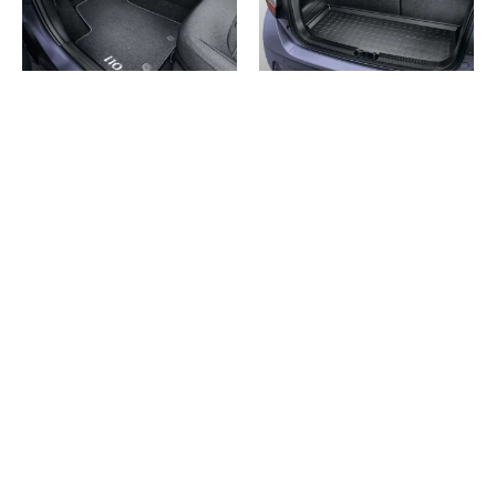
SET 4 COVORASE
TAVITA PORTBAGAJ
VELUR HYUNDAI I10
HYUNDAI I10 2023
2023
209
lei
236
lei
ADAUGĂ ÎN COȘ
ADAUGĂ ÎN COȘ